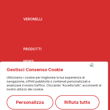
Contattaci
Collabora con noi
VERONELLI
Biografia
Interviste
Il Pensiero
PRODOTTI
NEWS
Gestisci Consenso Cookie
Utilizziamo i cookie per migliorare la tua esperienza di
navigazione, offrirti pubblicità o contenuti personalizzati e
analizzare il nostro traffico. Cliccando “Accetta tutti”, acconsenti al
nostro utilizzo dei cookie.
Personalizza
Rifiuta tutto
© 2025 Info De.Co. - Tutti i diritti riservati
❤️
Made with
by
Consolidati