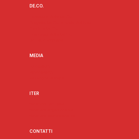
DE.CO.
L’ideatore delle De.Co.
Progetto De.Co. e ruolo dell’Anci
Cos’è la De.Co.
I vantaggi della De.Co.
De.Co. e territorio
MEDIA
Fotogallery
Videogallery
Rassegna stampa
ITER
Strumenti attuativi
Struttura organizzativa
Struttura amministrativa
CONTATTI