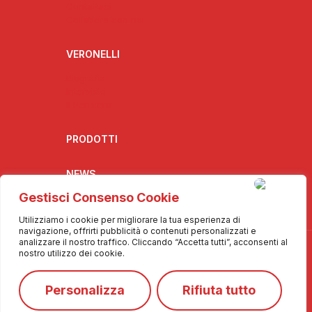
Contattaci
Collabora con noi
VERONELLI
Biografia
Interviste
Il Pensiero
PRODOTTI
NEWS
Gestisci Consenso Cookie
Utilizziamo i cookie per migliorare la tua esperienza di
navigazione, offrirti pubblicità o contenuti personalizzati e
analizzare il nostro traffico. Cliccando “Accetta tutti”, acconsenti al
nostro utilizzo dei cookie.
Personalizza
Rifiuta tutto
© 2025 Info De.Co. - Tutti i diritti riservati
❤️
Made with
by
Consolidati