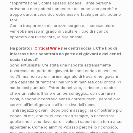
"sopraffazione", come spesso accade. Tante persone
arrivano a non potersi concedere del buon vino perché è
troppo caro, invece dovrebbe essere facile per tutti poterlo
fare!
Con la trasparenza del prezzo sorgente, il consumatore
verrebbe messo in grado di valutare il tipo di ricarico
applicato dal rivenditore, la sua onestà.
Ha portato il
Critical Wine
nei centri sociali. Che tipo di
interesse ha riscontrato da parte dei giovani e dei centri
sociali stessi?
Sono entusiasta! C'è stata una risposta estremamente
favorevole da parte dei giovani. Io sono carico di anni, ne
ho 78, ma non avrei mai immaginato di trovare nei giovani
una capacità di "entrare" nel vino in maniera così critica, in
modo così puntuale. Entrando nel vino, si riesce a capire
che è un valore. Il vino è un personaggio... con cui fare i
conti, bisogna incontrarlo senza correre rischi, perché può
servire all'intelligenza e all'iniziativa dell'uomo.
Tanti ragazzi giovani, dopo pochi assaggi, si dimostrano più
capaci di me, che mi ci dedico da sempre, a riscontrare
quello che il vino deve dare: i valori, i sapori della terra a cui
appartiene. Come io ammiro Picasso perché lo riconosco,
così posso apprezzare un vino o qualsiasi altra cosa che