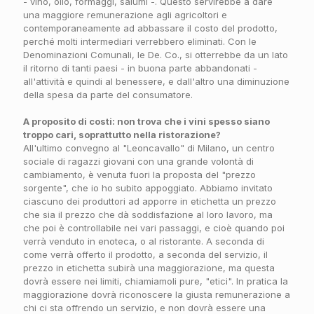
- vino, olio, formaggi, salumi -. Questo servirebbe a dare
una maggiore remunerazione agli agricoltori e
contemporaneamente ad abbassare il costo del prodotto,
perché molti intermediari verrebbero eliminati. Con le
Denominazioni Comunali, le De. Co., si otterrebbe da un lato
il ritorno di tanti paesi - in buona parte abbandonati -
all'attività e quindi al benessere, e dall'altro una diminuzione
della spesa da parte del consumatore.
A proposito di costi: non trova che i vini spesso siano
troppo cari, soprattutto nella ristorazione?
All'ultimo convegno al "Leoncavallo" di Milano, un centro
sociale di ragazzi giovani con una grande volontà di
cambiamento, è venuta fuori la proposta del "prezzo
sorgente", che io ho subito appoggiato. Abbiamo invitato
ciascuno dei produttori ad apporre in etichetta un prezzo
che sia il prezzo che dà soddisfazione al loro lavoro, ma
che poi è controllabile nei vari passaggi, e cioè quando poi
verrà venduto in enoteca, o al ristorante. A seconda di
come verrà offerto il prodotto, a seconda del servizio, il
prezzo in etichetta subirà una maggiorazione, ma questa
dovrà essere nei limiti, chiamiamoli pure, "etici". In pratica la
maggiorazione dovrà riconoscere la giusta remunerazione a
chi ci sta offrendo un servizio, e non dovrà essere una