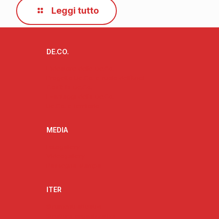
Leggi tutto
DE.CO.
L’ideatore delle De.Co.
Progetto De.Co. e ruolo dell’Anci
Cos’è la De.Co.
I vantaggi della De.Co.
De.Co. e territorio
MEDIA
Fotogallery
Videogallery
Rassegna stampa
ITER
Strumenti attuativi
Struttura organizzativa