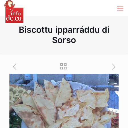
Biscottu ipparráddu di
Sorso