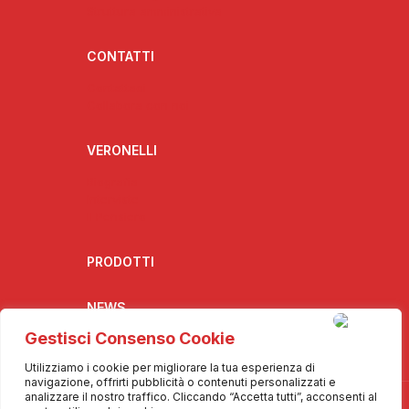
Struttura amministrativa
CONTATTI
Contattaci
Collabora con noi
VERONELLI
Biografia
Interviste
Il Pensiero
PRODOTTI
NEWS
Gestisci Consenso Cookie
Utilizziamo i cookie per migliorare la tua esperienza di
navigazione, offrirti pubblicità o contenuti personalizzati e
analizzare il nostro traffico. Cliccando “Accetta tutti”, acconsenti al