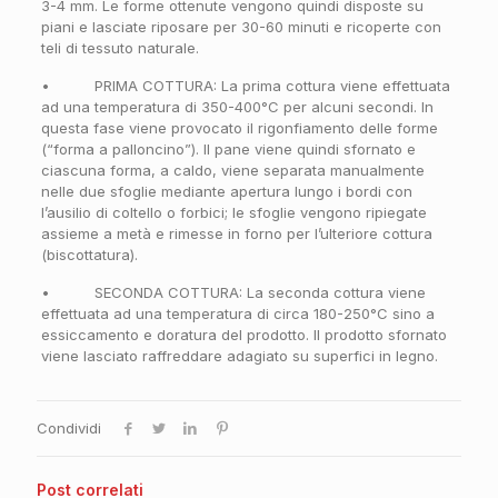
3-4 mm. Le forme ottenute vengono quindi disposte su
piani e lasciate riposare per 30-60 minuti e ricoperte con
teli di tessuto naturale.
• PRIMA COTTURA: La prima cottura viene effettuata
ad una temperatura di 350-400°C per alcuni secondi. In
questa fase viene provocato il rigonfiamento delle forme
(“forma a palloncino”). Il pane viene quindi sfornato e
ciascuna forma, a caldo, viene separata manualmente
nelle due sfoglie mediante apertura lungo i bordi con
l’ausilio di coltello o forbici; le sfoglie vengono ripiegate
assieme a metà e rimesse in forno per l’ulteriore cottura
(biscottatura).
• SECONDA COTTURA: La seconda cottura viene
effettuata ad una temperatura di circa 180-250°C sino a
essiccamento e doratura del prodotto. Il prodotto sfornato
viene lasciato raffreddare adagiato su superfici in legno.
Condividi
Post correlati