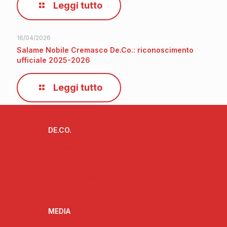
Leggi tutto
16/04/2026
Salame Nobile Cremasco De.Co.: riconoscimento
ufficiale 2025-2026
Leggi tutto
DE.CO.
L’ideatore delle De.Co.
Progetto De.Co. e ruolo dell’Anci
Cos’è la De.Co.
I vantaggi della De.Co.
De.Co. e territorio
MEDIA