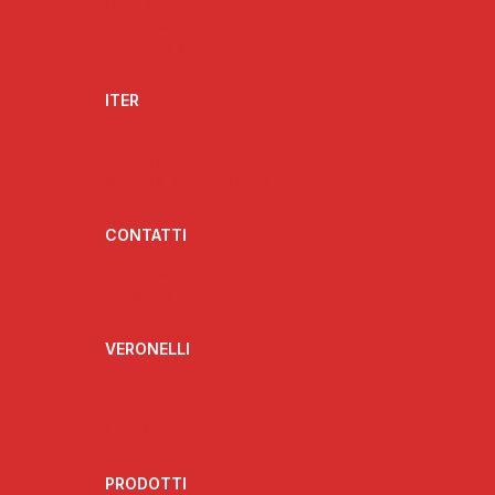
Fotogallery
Videogallery
Rassegna stampa
ITER
Strumenti attuativi
Struttura organizzativa
Struttura amministrativa
CONTATTI
Contattaci
Collabora con noi
VERONELLI
Biografia
Interviste
Il Pensiero
PRODOTTI