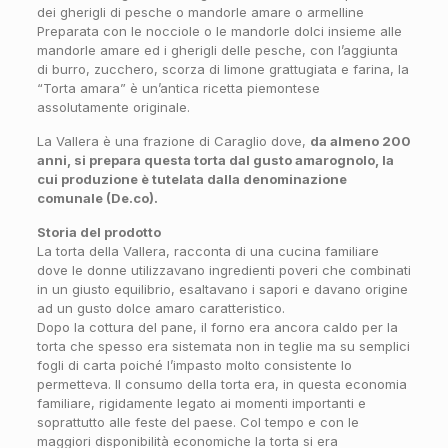
dei gherigli di pesche o mandorle amare o armelline
Preparata con le nocciole o le mandorle dolci insieme alle
mandorle amare ed i gherigli delle pesche, con l’aggiunta
di burro, zucchero, scorza di limone grattugiata e farina, la
“Torta amara” è un’antica ricetta piemontese
assolutamente originale.
La Vallera è una frazione di Caraglio dove,
da almeno 200
anni, si prepara questa torta dal gusto amarognolo, la
cui produzione è tutelata dalla denominazione
comunale (De.co).
Storia del prodotto
La torta della Vallera, racconta di una cucina familiare
dove le donne utilizzavano ingredienti poveri che combinati
in un giusto equilibrio, esaltavano i sapori e davano origine
ad un gusto dolce amaro caratteristico.
Dopo la cottura del pane, il forno era ancora caldo per la
torta che spesso era sistemata non in teglie ma su semplici
fogli di carta poiché l’impasto molto consistente lo
permetteva. Il consumo della torta era, in questa economia
familiare, rigidamente legato ai momenti importanti e
soprattutto alle feste del paese. Col tempo e con le
maggiori disponibilità economiche la torta si era