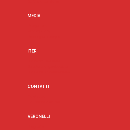
De.Co. e territorio
MEDIA
Fotogallery
Videogallery
Rassegna stampa
ITER
Strumenti attuativi
Struttura organizzativa
Struttura amministrativa
CONTATTI
Contattaci
Collabora con noi
VERONELLI
Biografia