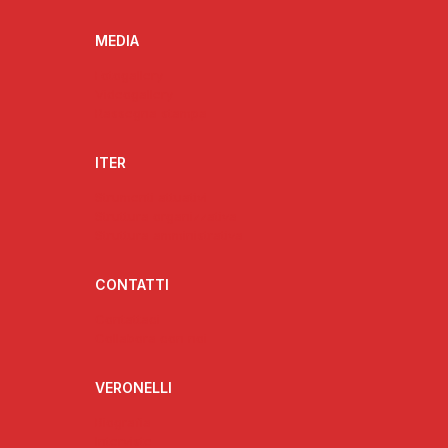
MEDIA
Fotogallery
Videogallery
Rassegna stampa
ITER
Strumenti attuativi
Struttura organizzativa
Struttura amministrativa
CONTATTI
Contattaci
Collabora con noi
VERONELLI
Biografia
Interviste