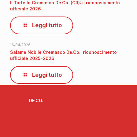
Il Tortello Cremasco De.Co. (CR): il riconoscimento
ufficiale 2026
Leggi tutto
16/04/2026
Salame Nobile Cremasco De.Co.: riconoscimento
ufficiale 2025-2026
Leggi tutto
DE.CO.
L’ideatore delle De.Co.
Progetto De.Co. e ruolo dell’Anci
Cos’è la De.Co.
I vantaggi della De.Co.
De.Co. e territorio