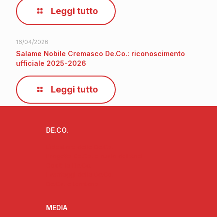
Leggi tutto
16/04/2026
Salame Nobile Cremasco De.Co.: riconoscimento
ufficiale 2025-2026
Leggi tutto
DE.CO.
L’ideatore delle De.Co.
Progetto De.Co. e ruolo dell’Anci
Cos’è la De.Co.
I vantaggi della De.Co.
De.Co. e territorio
MEDIA