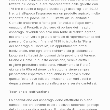
l’offerta più cospicua era rappresentata dalle gallette con
175 lire e subito a seguito quella degli asparagi con 89,22
lire, già all’epoca l’asparago era un prodotto agricolo molto
importate nel paese. Nel 1863 infatti alcuni abitanti di
Cantello andarono a Roma per far visita al Papa: come
omaggio al Pontefice decisero di portare dei mazzi di
asparago, divenuti non solo una fonte di reddito agrario,
ma anche un vero e prorpio simbolo di rappresentanza del
paese di Cantello. Infine, nel 1939 fu istituita la “Fiera
dell’Asparago di Cantello”, un appuntamento ormai
tradizionale, che ogni anno richiama sia gli abitanti del
luogo sia i cittadini dei comuni della provincia di Varese,
Milano e Como. In questa occasione, veniva eletto il
migliore produttore della zona. Attualmente la Fiera è
giunta alla 65a edizione. La tradizione viene sempre
pienamente rispettata e ogni anno in maggio si tiene
questa festa dove folklore, musiche, canzoni , balli e
degustazione di asparagi rallegrano le serate cantellesi.
Tecniche di coltivazione
La coltivazione dell’asparago viene effettuata in pieno
campo, i terreni devono essere coltivati secondo i principi
della buona pratica agricola. Il materiale di propagazione