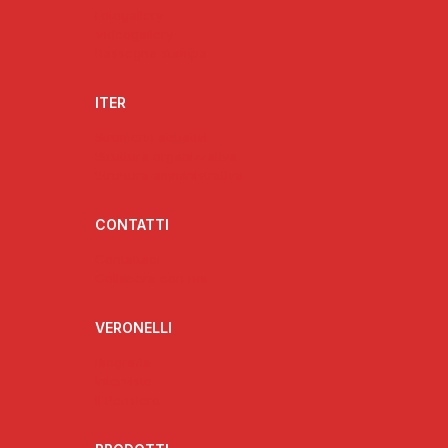
Fotogallery
Videogallery
Rassegna stampa
ITER
Strumenti attuativi
Struttura organizzativa
Struttura amministrativa
CONTATTI
Contattaci
Collabora con noi
VERONELLI
Biografia
Interviste
Il Pensiero