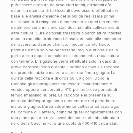
può essere ottenuto da produttori locali, nazionali e/o
esteri. La quantità di fertilizzanti deve essere effettuata in
base alle analisi chimiche del suolo da realizzare prima
dell’impianto. Il reimpianto è consentito su quei terreni che
da almeno sei anni siano stati destinati alla coltivazione di
altre colture. Cure colturali: fresatura o sarchiatura interfila
dopo la raccolta, trattamenti fitosanitari solo alla comparsa
dell’avversità, diserbo chimico, meccanico e/o fisico,
potatura estiva solo se necessaria, taglio autunnale della
parte aerea dopo il completo disseccamento, rincalzatura
con terreno. L’irrigazione verrà effettuata solo in caso di
grave carenza idrica durante il periodo estivo. La raccolta
del prodotto inizia a marzo e si protrae fino a giugno. La
durata della raccolta è di circa 50-60 giorni. Dopo la
raccolta gli asparagi possono essere immediatamente
venduti oppure conservati a 4°C per un breve periodo di
tempo (massimo 48 ore). La raccolta e la presenza sul
mercato dell’asparago sono concentrate nel periodo tra
marzo e giugno. L’area attualmente coltivata ad asparago,
nel comune di Cantello, coincide quasi completamente con
una piana posta a nord-ovest del centro abitato, situata a
nord della Cascina Fò, a una quota di 400-410 circa s.l.m.