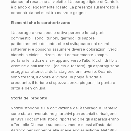
bianco, al rosa sino al violetto. L’asparago tipico di Cantello
è bianco o leggermente rosato. La presenza sul mercato è
concentrata nei mesi tra marzo e giugno.
Elementi che lo caratterizzano
L’asparago è una specie ortiva perenne le cui parti
commestibili sono i turioni, germogli di sapore
particolarmente delicato, che si sviluppano dai rizomi
sotterranei e possono assumere diverse colorazioni: verdi,
bianchi o violetti. I rizomi, detti comunemente zampe,
portano le radici e si sviluppano verso l’alto. Ricchi di fibra,
vitamine e sali minerali (calcio e fosforo), gli asparagi sono
ortaggi caratteristici della stagione primaverile. Quando
sono freschi, il colore è vivace, la polpa è soda e
croccante, il turione si spezza senza piegarsi, la punta è
dritta e ben chiusa.
Storia del prodotto
Notizie storiche sulla coltivazione dell’asparago a Cantello
sono state rinvenute negli archivi parrocchiali e risalgono
al 1831. I documenti storici riportano che gli asparagi erano
offerti alla Chiesa e successivamente messi all’asta dal
Parroco per sopperire alle spese ecclesiastiche. Nel 1863