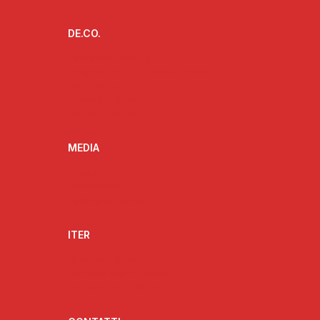
DE.CO.
L’ideatore delle De.Co.
Progetto De.Co. e ruolo dell’Anci
Cos’è la De.Co.
I vantaggi della De.Co.
De.Co. e territorio
MEDIA
Fotogallery
Videogallery
Rassegna stampa
ITER
Strumenti attuativi
Struttura organizzativa
Struttura amministrativa