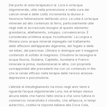
Dal punto di vista terapeutico la Lora è un’acqua
oligominerale, utile nella prevenzione e nella cura dei
calcoli renali e delle cistiti; incrementa la diuresi e
favorisce l’eliminazione dell’acido urico. La Lelia è un’acqua
minerale ad alto contenuto di ferro, particolarmente utile
negli stati di accresciuto bisogno di questo elemento:
gravidanza, allattamento, sviluppo, convalescenze. È
considerata un’ottima acqua ‘ricostituente’. La Lorgna e
l’Amara sono acque minerali impiegate nel trattamento
delle affezioni dell’apparato digerente, del fegato e delle
vie biliari, del pancreas. L’Amara si distingue per il maggiore
contenuto di solfato di magnesio. Chiudono la rassegna le
acque Nuova, Giuliana, Capitello, Aureliana e Franco:
minerale la prima, mediominerali le altre, con proprietà
sovrapponibili alle precedenti ma con un contenuto in litio
che le rende efficaci nella terapia delle nevrosi ansiose-
depressive e psicomotorie.
L’attività di imbottigliamento ha inizio negli anni Venti e
riguarda l’acqua oligominerale Lora, ma al tempo stesso
alcune bibite che hanno fatto storia e che sono tuttora in
commercio: innanzitutto il chinotto, che all’epoca, in tempi
autarchici, costituì la risposta italiana alla Coca Cola,