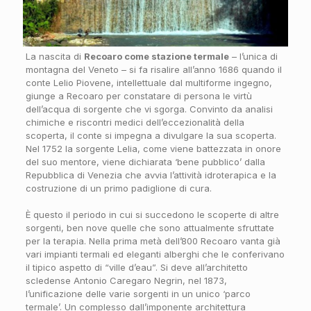
La nascita di
Recoaro come stazione termale
– l’unica di
montagna del Veneto – si fa risalire all’anno 1686 quando il
conte Lelio Piovene, intellettuale dal multiforme ingegno,
giunge a Recoaro per constatare di persona le virtù
dell’acqua di sorgente che vi sgorga. Convinto da analisi
chimiche e riscontri medici dell’eccezionalità della
scoperta, il conte si impegna a divulgare la sua scoperta.
Nel 1752 la sorgente Lelia, come viene battezzata in onore
del suo mentore, viene dichiarata ‘bene pubblico’ dalla
Repubblica di Venezia che avvia l’attività idroterapica e la
costruzione di un primo padiglione di cura.
È questo il periodo in cui si succedono le scoperte di altre
sorgenti, ben nove quelle che sono attualmente sfruttate
per la terapia. Nella prima metà dell’800 Recoaro vanta già
vari impianti termali ed eleganti alberghi che le conferivano
il tipico aspetto di “ville d’eau”. Si deve all’architetto
scledense Antonio Caregaro Negrin, nel 1873,
l’unificazione delle varie sorgenti in un unico ‘parco
termale’. Un complesso dall’imponente architettura