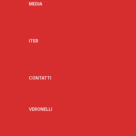
MEDIA
Fotogallery
Videogallery
Rassegna stampa
ITER
Strumenti attuativi
Struttura organizzativa
Struttura amministrativa
CONTATTI
Contattaci
Collabora con noi
VERONELLI
Biografia
Interviste
Il Pensiero