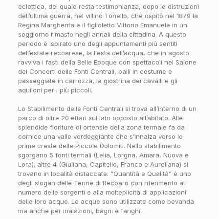
eclettica, del quale resta testimonianza, dopo le distruzioni
dell’ultima guerra, nel villino Tonello, che ospitò nel 1879 la
Regina Margherita e il figlioletto Vittorio Emanuele in un
soggiorno rimasto negli annali della cittadina. A questo
periodo è ispirato uno degli appuntamenti più sentiti
dell’estate recoarese, la Festa dell’acqua, che in agosto
ravviva i fasti della Belle Epoque con spettacoli nel Salone
dei Concerti delle Fonti Centrali, balli in costume e
passeggiate in carrozza, la giostrina dei cavalli e gli
aquiloni per i più piccoli.
Lo Stabilimento delle Fonti Centrali si trova all’interno di un
parco di oltre 20 ettari sul lato opposto all’abitato. Alle
splendide fioriture di ortensie della zona termale fa da
cornice una valle verdeggiante che s’innalza verso le
prime creste delle Piccole Dolomiti. Nello stabilimento
sgorgano 5 fonti termali (Lelia, Lorgna, Amara, Nuova e
Lora); altre 4 (Giuliana, Capitello, Franco e Aureliana) si
trovano in località distaccate. “Quantità e Qualità” è uno
degli slogan delle Terme di Recoaro con riferimento al
numero delle sorgenti e alla molteplicità di applicazioni
delle loro acque. Le acque sono utilizzate come bevanda
ma anche per inalazioni, bagni e fanghi.