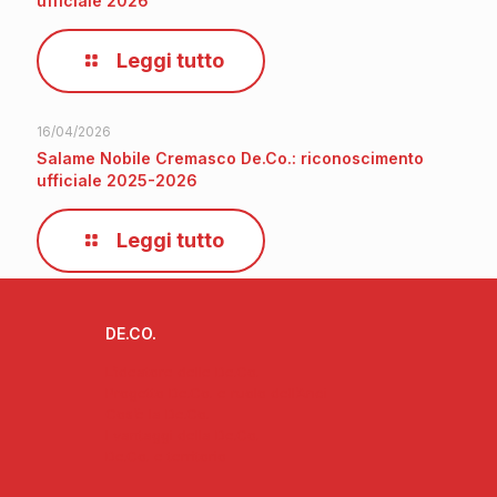
ufficiale 2026
Leggi tutto
16/04/2026
Salame Nobile Cremasco De.Co.: riconoscimento
ufficiale 2025-2026
Leggi tutto
DE.CO.
L’ideatore delle De.Co.
Progetto De.Co. e ruolo dell’Anci
Cos’è la De.Co.
I vantaggi della De.Co.
De.Co. e territorio