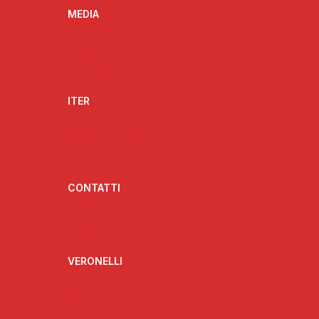
MEDIA
Fotogallery
Videogallery
Rassegna stampa
ITER
Strumenti attuativi
Struttura organizzativa
Struttura amministrativa
CONTATTI
Contattaci
Collabora con noi
VERONELLI
Biografia
Interviste
Il Pensiero