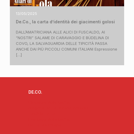
13/05/2025
De.Co., la carta d’identità dei giacimenti golosi
DALL’AMATRICIANA ALLE ALICI DI FUSCALDO, AI
“NOSTRI” SALAME DI CARAVAGGIO E BÜDELINA DI
COVO, LA SALVAGUARDIA DELLE TIPICITÀ PASSA
ANCHE DAI PIÙ PICCOLI COMUNI ITALIANI Espressione
[…]
DE.CO.
L’ideatore delle De.Co.
Progetto De.Co. e ruolo dell’Anci
Cos’è la De.Co.
I vantaggi della De.Co.
De.Co. e territorio