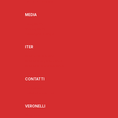
De.Co. e territorio
MEDIA
Fotogallery
Videogallery
Rassegna stampa
ITER
Strumenti attuativi
Struttura organizzativa
Struttura amministrativa
CONTATTI
Contattaci
Collabora con noi
VERONELLI
Biografia