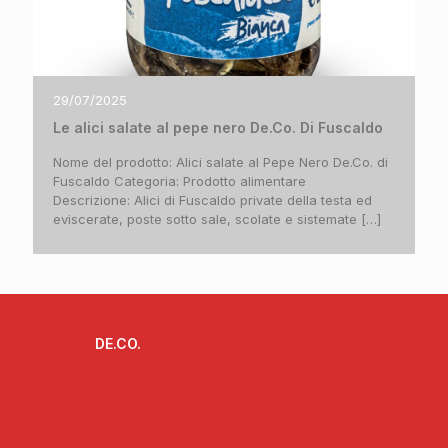
29/07/2025
Le alici salate al pepe nero De.Co. Di Fuscaldo
Nome del prodotto: Alici salate al Pepe Nero De.Co. di
Fuscaldo Categoria: Prodotto alimentare
Descrizione: Alici di Fuscaldo private della testa ed
eviscerate, poste sotto sale, scolate e sistemate
[…]
DE.CO.
L’ideatore delle De.Co.
Progetto De.Co. e ruolo dell’Anci
Cos’è la De.Co.
I vantaggi della De.Co.