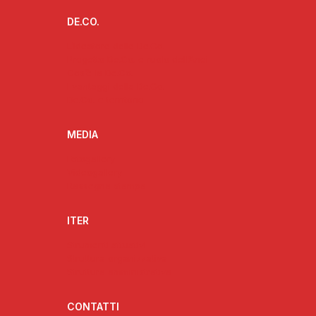
DE.CO.
L’ideatore delle De.Co.
Progetto De.Co. e ruolo dell’Anci
Cos’è la De.Co.
I vantaggi della De.Co.
De.Co. e territorio
MEDIA
Fotogallery
Videogallery
Rassegna stampa
ITER
Strumenti attuativi
Struttura organizzativa
Struttura amministrativa
CONTATTI