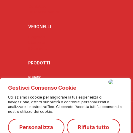
Contattaci
Collabora con noi
VERONELLI
Biografia
Interviste
Il Pensiero
PRODOTTI
NEWS
Gestisci Consenso Cookie
Utilizziamo i cookie per migliorare la tua esperienza di
navigazione, offrirti pubblicità o contenuti personalizzati e
analizzare il nostro traffico. Cliccando “Accetta tutti”, acconsenti al
nostro utilizzo dei cookie.
Personalizza
Rifiuta tutto
© 2025 Info De.Co. - Tutti i diritti riservati