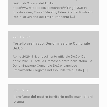
De.Co. di Ozzano dell’Emilia
https://www.facebook.com/share/v/1B4gfjPJCB In
questo video, Flavia Valentini, l’ideatrice degli Imbutini
De.Co. di Ozzano dell’Emilia, racconta
[…]
27/04/2026
Tortello cremasco: Denominazione Comunale
De.Co.
Aprile 2026: il riconoscimento ufficiale De.Co. Da
aprile 2026 il Tortello Cremasco entra nella storia. La
Denominazione Comunale De.Co. sancisce
ufficialmente il legame indissolubile tra questo
[…]
06/03/2026
Il profumo del nostro territorio nelle mani di chi
lo ama