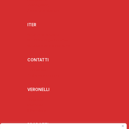
Videogallery
Rassegna stampa
ITER
Strumenti attuativi
Struttura organizzativa
Struttura amministrativa
CONTATTI
Contattaci
Collabora con noi
VERONELLI
Biografia
Interviste
Il Pensiero
PRODOTTI