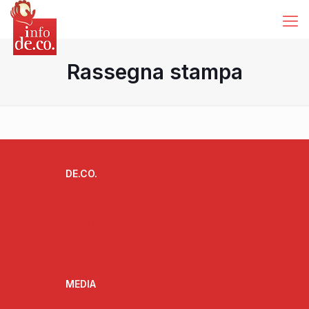
Rassegna stampa
DE.CO.
L’ideatore delle De.Co.
Progetto De.Co. e ruolo dell’Anci
Cos’è la De.Co.
I vantaggi della De.Co.
De.Co. e territorio
MEDIA
Fotogallery