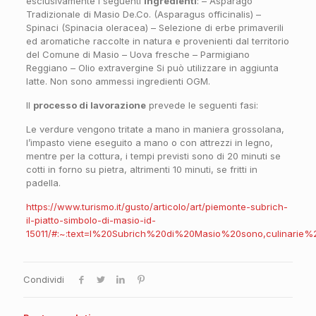
esclusivamente i seguenti
ingredienti
: – Asparago
Tradizionale di Masio De.Co. (Asparagus officinalis) –
Spinaci (Spinacia oleracea) – Selezione di erbe primaverili
ed aromatiche raccolte in natura e provenienti dal territorio
del Comune di Masio – Uova fresche – Parmigiano
Reggiano – Olio extravergine Si può utilizzare in aggiunta
latte. Non sono ammessi ingredienti OGM.
Il
processo di lavorazione
prevede le seguenti fasi:
Le verdure vengono tritate a mano in maniera grossolana,
l’impasto viene eseguito a mano o con attrezzi in legno,
mentre per la cottura, i tempi previsti sono di 20 minuti se
cotti in forno su pietra, altrimenti 10 minuti, se fritti in
padella.
https://www.turismo.it/gusto/articolo/art/piemonte-subrich-
il-piatto-simbolo-di-masio-id-
15011/#:~:text=I%20Subrich%20di%20Masio%20sono,culinar
Condividi