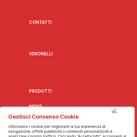
Struttura organizzativa
Struttura amministrativa
CONTATTI
Contattaci
Collabora con noi
VERONELLI
Biografia
Interviste
Il Pensiero
PRODOTTI
NEWS
Gestisci Consenso Cookie
Utilizziamo i cookie per migliorare la tua esperienza di
navigazione, offrirti pubblicità o contenuti personalizzati e
analizzare il nostro traffico. Cliccando “Accetta tutti”, acconsenti al