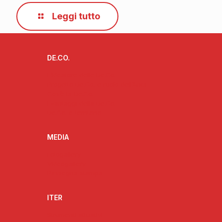
Leggi tutto
DE.CO.
L’ideatore delle De.Co.
Progetto De.Co. e ruolo dell’Anci
Cos’è la De.Co.
I vantaggi della De.Co.
De.Co. e territorio
MEDIA
Fotogallery
Videogallery
Rassegna stampa
ITER
Strumenti attuativi