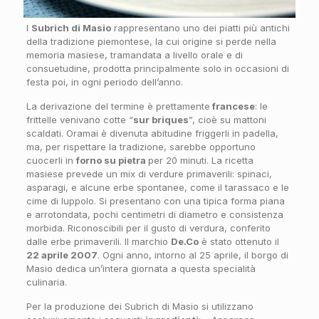
I
Subrich di Masio
rappresentano uno dei piatti più antichi
della tradizione piemontese, la cui origine si perde nella
memoria masiese, tramandata a livello orale e di
consuetudine, prodotta principalmente solo in occasioni di
festa poi, in ogni periodo dell’anno.
La derivazione del termine è prettamente
francese
: le
frittelle venivano cotte “
sur briques
”, cioè su mattoni
scaldati. Oramai è divenuta abitudine friggerli in padella,
ma, per rispettare la tradizione, sarebbe opportuno
cuocerli in
forno su pietra
per 20 minuti. La ricetta
masiese prevede un mix di verdure primaverili: spinaci,
asparagi, e alcune erbe spontanee, come il tarassaco e le
cime di luppolo. Si presentano con una tipica forma piana
e arrotondata, pochi centimetri di diametro e consistenza
morbida. Riconoscibili per il gusto di verdura, conferito
dalle erbe primaverili. Il marchio
De.Co
è stato ottenuto il
22 aprile 2007
. Ogni anno, intorno al 25 aprile, il borgo di
Masio dedica un’intera giornata a questa specialità
culinaria.
Per la produzione dei Subrich di Masio si utilizzano