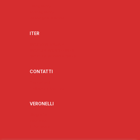
Fotogallery
Videogallery
Rassegna stampa
ITER
Strumenti attuativi
Struttura organizzativa
Struttura amministrativa
CONTATTI
Contattaci
Collabora con noi
VERONELLI
Biografia
Interviste
Il Pensiero