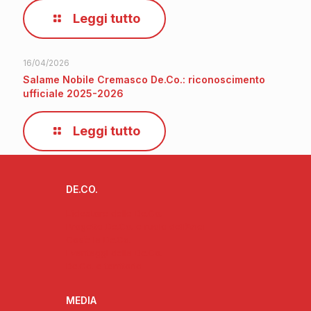
Leggi tutto
16/04/2026
Salame Nobile Cremasco De.Co.: riconoscimento
ufficiale 2025-2026
Leggi tutto
DE.CO.
L’ideatore delle De.Co.
Progetto De.Co. e ruolo dell’Anci
Cos’è la De.Co.
I vantaggi della De.Co.
De.Co. e territorio
MEDIA