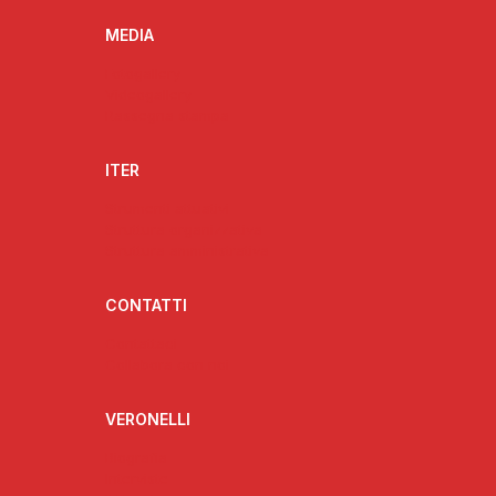
MEDIA
Fotogallery
Videogallery
Rassegna stampa
ITER
Strumenti attuativi
Struttura organizzativa
Struttura amministrativa
CONTATTI
Contattaci
Collabora con noi
VERONELLI
Biografia
Interviste