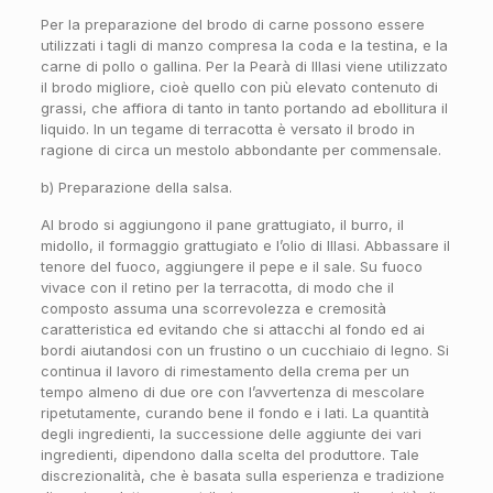
Per la preparazione del brodo di carne possono essere
utilizzati i tagli di manzo compresa la coda e la testina, e la
carne di pollo o gallina. Per la Pearà di Illasi viene utilizzato
il brodo migliore, cioè quello con più elevato contenuto di
grassi, che affiora di tanto in tanto portando ad ebollitura il
liquido. In un tegame di terracotta è versato il brodo in
ragione di circa un mestolo abbondante per commensale.
b) Preparazione della salsa.
Al brodo si aggiungono il pane grattugiato, il burro, il
midollo, il formaggio grattugiato e l’olio di Illasi. Abbassare il
tenore del fuoco, aggiungere il pepe e il sale. Su fuoco
vivace con il retino per la terracotta, di modo che il
composto assuma una scorrevolezza e cremosità
caratteristica ed evitando che si attacchi al fondo ed ai
bordi aiutandosi con un frustino o un cucchiaio di legno. Si
continua il lavoro di rimestamento della crema per un
tempo almeno di due ore con l’avvertenza di mescolare
ripetutamente, curando bene il fondo e i lati. La quantità
degli ingredienti, la successione delle aggiunte dei vari
ingredienti, dipendono dalla scelta del produttore. Tale
discrezionalità, che è basata sulla esperienza e tradizione