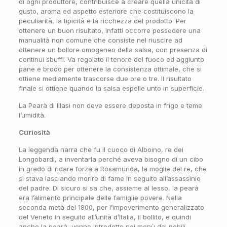
di ogni produttore, contribuisce a creare quella unicità di
gusto, aroma ed aspetto esteriore che costituiscono la
peculiarità, la tipicità e la ricchezza del prodotto. Per
ottenere un buon risultato, infatti occorre possedere una
manualità non comune che consiste nel riuscire ad
ottenere un bollore omogeneo della salsa, con presenza di
continui sbuffi. Va regolato il tenore del fuoco ed aggiunto
pane e brodo per ottenere la consistenza ottimale, che si
ottiene mediamente trascorse due ore o tre. Il risultato
finale si ottiene quando la salsa espelle unto in superficie.
La Pearà di Illasi non deve essere deposta in frigo e teme
l’umidità.
Curiosità
La leggenda narra che fu il cuoco di Alboino, re dei
Longobardi, a inventarla perché aveva bisogno di un cibo
in grado di ridare forza a Rosamunda, la moglie del re, che
si stava lasciando morire di fame in seguito all’assassinio
del padre. Di sicuro si sa che, assieme al lesso, la pearà
era l’alimento principale delle famiglie povere. Nella
seconda metà del 1800, per l’impoverimento generalizzato
del Veneto in seguito all’unità d’Italia, il bollito, e quindi
anche la pearà, venne introdotto nei menù dei nobili,