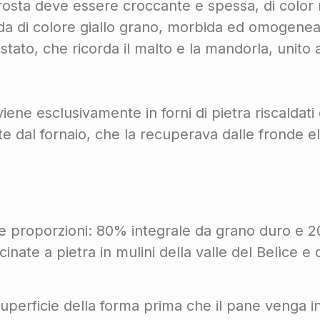
crosta deve essere croccante e spessa, di color
a di colore giallo grano, morbida ed omogenea
tato, che ricorda il malto e la mandorla, unito a
ene esclusivamente in forni di pietra riscaldati
 dal fornaio, che la recuperava dalle fronde el
 proporzioni: 80% integrale da grano duro e 20% 
ate a pietra in mulini della valle del Belìce e
uperficie della forma prima che il pane venga i