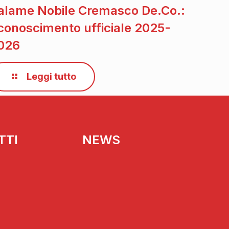
alame Nobile Cremasco De.Co.:
iconoscimento ufficiale 2025-
026
Leggi tutto
TTI
NEWS