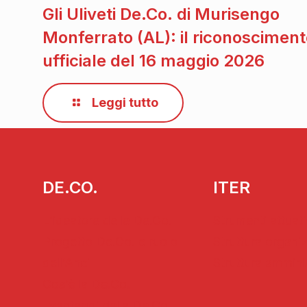
Gli Uliveti De.Co. di Murisengo
Monferrato (AL): il riconoscimen
ufficiale del 16 maggio 2026
Leggi tutto
DE.CO.
ITER
L’ideatore delle De.Co.
Strumenti attuati
Progetto De.Co. e ruolo
Struttura organi
dell’Anci
Struttura ammini
Cos’è la De.Co.
I vantaggi della De.Co.