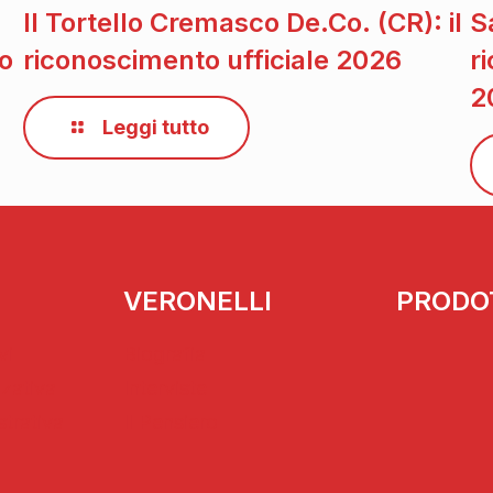
Il Tortello Cremasco De.Co. (CR): il
S
to
riconoscimento ufficiale 2026
r
2
Leggi tutto
VERONELLI
PRODO
vi
Biografia
zzativa
Interviste
strativa
Il Pensiero