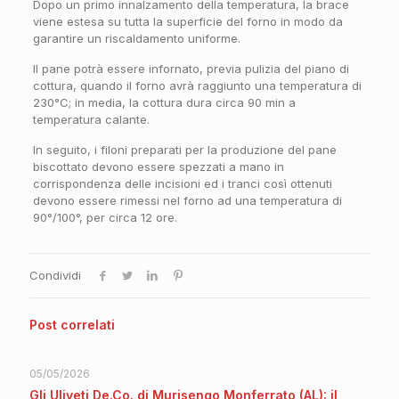
Dopo un primo innalzamento della temperatura, la brace
viene estesa su tutta la superficie del forno in modo da
garantire un riscaldamento uniforme.
Il pane potrà essere infornato, previa pulizia del piano di
cottura, quando il forno avrà raggiunto una temperatura di
230°C; in media, la cottura dura circa 90 min a
temperatura calante.
In seguito, i filoni preparati per la produzione del pane
biscottato devono essere spezzati a mano in
corrispondenza delle incisioni ed i tranci così ottenuti
devono essere rimessi nel forno ad una temperatura di
90°/100°, per circa 12 ore.
Condividi
Post correlati
05/05/2026
Gli Uliveti De.Co. di Murisengo Monferrato (AL): il