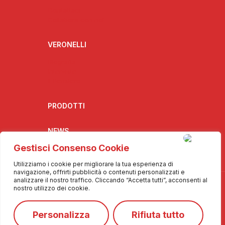
Contattaci
Collabora con noi
VERONELLI
Biografia
Interviste
Il Pensiero
PRODOTTI
NEWS
Gestisci Consenso Cookie
Utilizziamo i cookie per migliorare la tua esperienza di
navigazione, offrirti pubblicità o contenuti personalizzati e
analizzare il nostro traffico. Cliccando “Accetta tutti”, acconsenti al
nostro utilizzo dei cookie.
Personalizza
Rifiuta tutto
© 2025 Info De.Co. - Tutti i diritti riservati