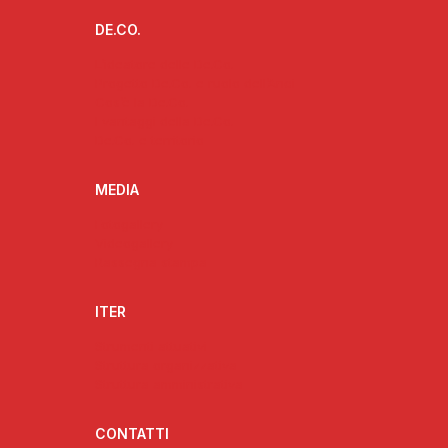
DE.CO.
L’ideatore delle De.Co.
Progetto De.Co. e ruolo dell’Anci
Cos’è la De.Co.
I vantaggi della De.Co.
De.Co. e territorio
MEDIA
Fotogallery
Videogallery
Rassegna stampa
ITER
Strumenti attuativi
Struttura organizzativa
Struttura amministrativa
CONTATTI