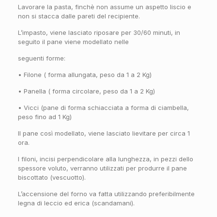
Lavorare la pasta, finchè non assume un aspetto liscio e
non si stacca dalle pareti del recipiente.
L’impasto, viene lasciato riposare per 30/60 minuti, in
seguito il pane viene modellato nelle
seguenti forme:
• Filone ( forma allungata, peso da 1 a 2 Kg)
• Panella ( forma circolare, peso da 1 a 2 Kg)
• Vicci (pane di forma schiacciata a forma di ciambella,
peso fino ad 1 Kg)
Il pane così modellato, viene lasciato lievitare per circa 1
ora.
I filoni, incisi perpendicolare alla lunghezza, in pezzi dello
spessore voluto, verranno utilizzati per produrre il pane
biscottato (vescuotto).
L’accensione del forno va fatta utilizzando preferibilmente
legna di leccio ed erica (scandamani).