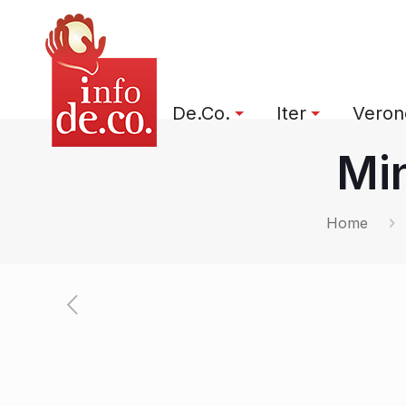
De.Co.
Iter
Verone
Min
Home