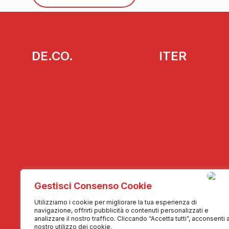
DE.CO.
ITER
L’ideatore delle De.Co.
Strumenti attuati
Progetto De.Co. e ruolo
Struttura organi
dell’Anci
Struttura ammini
Cos’è la De.Co.
I vantaggi della De.Co.
De.Co. e territorio
Gestisci Consenso Cookie
MEDIA
CONTATTI
Utilizziamo i cookie per migliorare la tua esperienza di
navigazione, offrirti pubblicità o contenuti personalizzati e
Fotogallery
Contattaci
analizzare il nostro traffico. Cliccando “Accetta tutti”, acconsenti a
nostro utilizzo dei cookie.