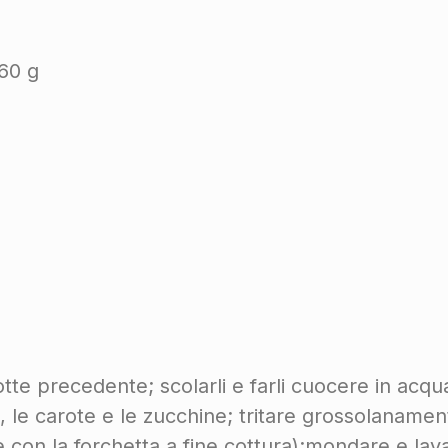
60 g
notte precedente; scolarli e farli cuocere in acq
o, le carote e le zucchine; tritare grossolaname
 con la forchetta a fine cottura);mondare e lavar