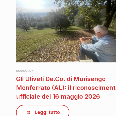
05/05/2026
Gli Uliveti De.Co. di Murisengo
Monferrato (AL): il riconoscimen
ufficiale del 16 maggio 2026
Leggi tutto