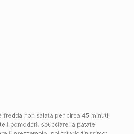
ua fredda non salata per circa 45 minuti;
nte i pomodori, sbucciare la patate
e il prezzemolo, poi tritarlo finissimo;