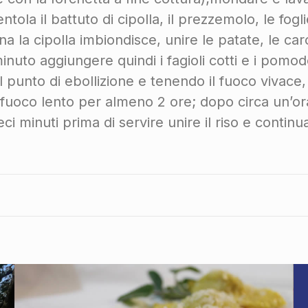
tola il battuto di cipolla, il prezzemolo, le foglie
la cipolla imbiondisce, unire le patate, le carot
minuto aggiungere quindi i fagioli cotti e i pom
l punto di ebollizione e tenendo il fuoco vivace
 fuoco lento per almeno 2 ore; dopo circa un’or
ieci minuti prima di servire unire il riso e contin