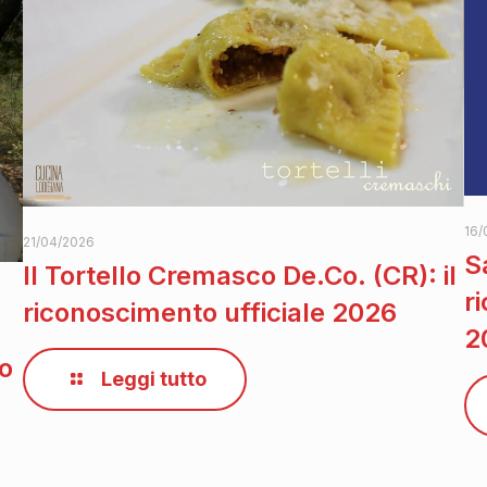
16/
21/04/2026
S
Il Tortello Cremasco De.Co. (CR): il
r
riconoscimento ufficiale 2026
2
to
Leggi tutto