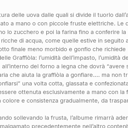
tura delle uova dalle quali si divide il tuorlo da
tato a mano o con piccole fruste elettriche. Le
lo zucchero e poi la farina fino a conferire la 
o ricche di acqua, come quelle estive in seguito
to finale meno morbido e gonfio che richiede
lle Graffiòla: l’umidità dell’impasto, l’umidità de
 all’interno del forno a legna che dovrà “avere sp
aria che aiuta la graffiòla a gonfiare…. ma non tr
nfiarsi” una volta cotta, glassata e confezionata
essere ottenuta esclusivamente a mano con la f
olore e consistenza gradualmente, da traspar
do sollevando la frusta, l’albume rimarrà adere
malgamato precedentemente nell’altro contenito