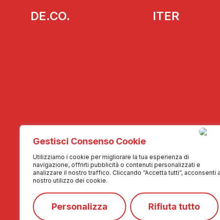
DE.CO.
ITER
L’ideatore delle De.Co.
Strumenti attuati
Progetto De.Co. e ruolo
Struttura organi
dell’Anci
Struttura ammini
Cos’è la De.Co.
I vantaggi della De.Co.
De.Co. e territorio
Gestisci Consenso Cookie
MEDIA
CONTATTI
Utilizziamo i cookie per migliorare la tua esperienza di
navigazione, offrirti pubblicità o contenuti personalizzati e
Fotogallery
Contattaci
analizzare il nostro traffico. Cliccando “Accetta tutti”, acconsenti a
nostro utilizzo dei cookie.
Videogallery
Collabora con n
Rassegna stampa
Personalizza
Rifiuta tutto