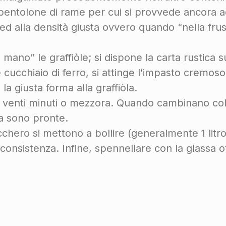
pentolone di rame per cui si provvede ancora a
d alla densità giusta ovvero quando “nella frust
no” le graffiòle; si dispone la carta rustica sul
 cucchiaio di ferro, si attinge l’impasto cremos
la giusta forma alla graffiòla.
per venti minuti o mezzora. Quando cambinano col
ra sono pronte.
chero si mettono a bollire (generalmente 1 litro
consistenza. Infine, spennellare con la glassa ot