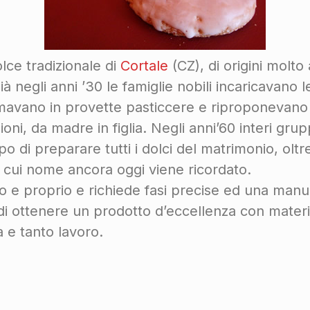
dolce tradizionale di
Cortale
(CZ), di origini molto 
Già negli anni ’30 le famiglie nobili incaricavano 
ormavano in provette pasticcere e riproponevano la
i, da madre in figlia. Negli anni’60 interi grupp
po di preparare tutti i dolci del matrimonio, oltr
il cui nome ancora oggi viene ricordato.
o e proprio e richiede fasi precise ed una manua
i ottenere un prodotto d’eccellenza con mater
a e tanto lavoro.