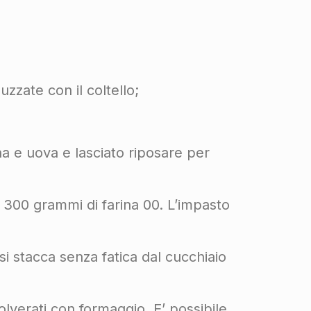
zate con il coltello;
e uova e lasciato riposare per
300 grammi di farina 00. L’impasto
 stacca senza fatica dal cucchiaio
erati con formaggio. E’ possibile