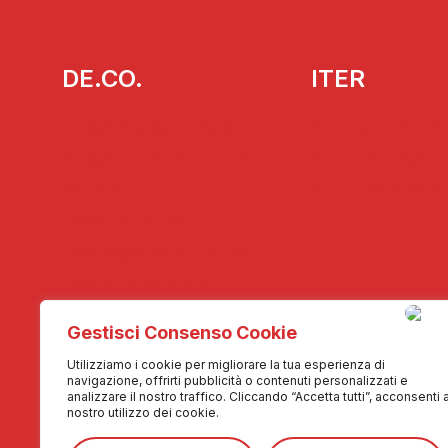
DE.CO.
ITER
L’ideatore delle De.Co.
Strumenti attuati
Progetto De.Co. e ruolo
Struttura organi
dell’Anci
Struttura ammini
Cos’è la De.Co.
I vantaggi della De.Co.
De.Co. e territorio
Gestisci Consenso Cookie
MEDIA
CONTATTI
Utilizziamo i cookie per migliorare la tua esperienza di
navigazione, offrirti pubblicità o contenuti personalizzati e
Fotogallery
Contattaci
analizzare il nostro traffico. Cliccando “Accetta tutti”, acconsenti a
nostro utilizzo dei cookie.
Videogallery
Collabora con n