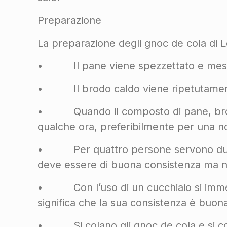
Preparazione
La preparazione degli gnoc de cola di L
• Il pane viene spezzettato e messo i
• Il brodo caldo viene ripetutamente
• Quando il composto di pane, brodo 
qualche ora, preferibilmente per una no
• Per quattro persone servono due pan
deve essere di buona consistenza ma no
• Con l’uso di un cucchiaio si immerge
significa che la sua consistenza è buon
• Si colano gli gnoc de cola e si con