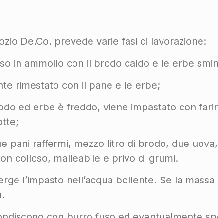
ozio De.Co. prevede varie fasi di lavorazione:
n ammollo con il brodo caldo e le erbe sminuz
 rimestato con il pane e le erbe;
ed erbe è freddo, viene impastato con farina 
tte;
i raffermi, mezzo litro di brodo, due uova, 
n colloso, malleabile e privo di grumi.
 l’impasto nell’acqua bollente. Se la massa si
a.
discono con burro fuso ed eventualmente spolv