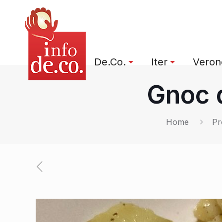
De.Co.
Iter
Verone
Gnoc d
Home
Pr