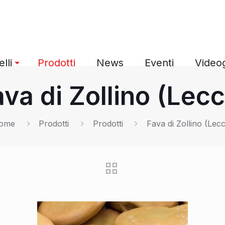
lli
Prodotti
News
Eventi
Videog
va di Zollino (Lec
ome
Prodotti
Prodotti
Fava di Zollino (Lec