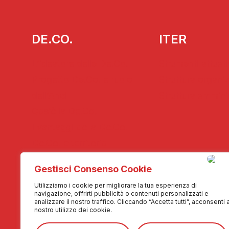
DE.CO.
ITER
L’ideatore delle De.Co.
Strumenti attuati
Progetto De.Co. e ruolo
Struttura organi
dell’Anci
Struttura ammini
Cos’è la De.Co.
I vantaggi della De.Co.
De.Co. e territorio
Gestisci Consenso Cookie
MEDIA
CONTATTI
Utilizziamo i cookie per migliorare la tua esperienza di
navigazione, offrirti pubblicità o contenuti personalizzati e
Fotogallery
Contattaci
analizzare il nostro traffico. Cliccando “Accetta tutti”, acconsenti a
nostro utilizzo dei cookie.
Videogallery
Collabora con n