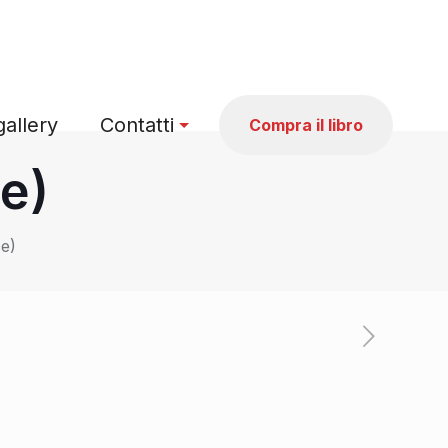
allery
Contatti
Compra il libro
ce)
ce)