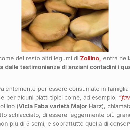
 come del resto altri legumi di
Zollino,
entra nel
dalle testimonianze di anziani contadini i qua
evalentemente per essere consumato in famiglia
 per alcuni piatti tipici come, ad esempio,
“fav
ollino (
Vicia Faba varietà Major Harz
), chiama
to schiacciato, di essere leggermente più grandi
n più di 5 semi, e soprattutto quella di conser