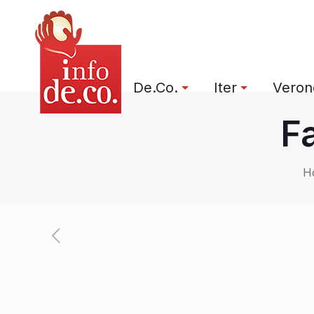
De.Co.
Iter
Verone
Fa
H