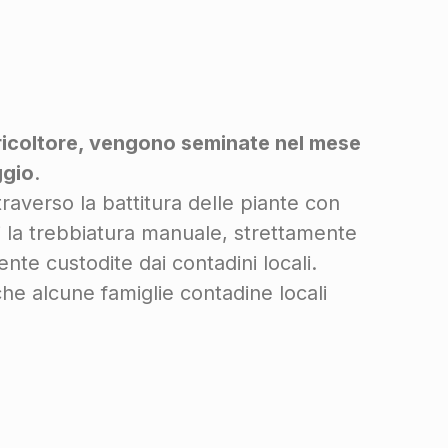
icoltore, v
engono seminate nel mese
ggio
.
raverso la battitura delle piante con
ui la trebbiatura manuale, strettamente
nte custodite dai contadini locali.
che alcune famiglie contadine locali