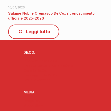
16/04/2026
Salame Nobile Cremasco De.Co.: riconoscimento
ufficiale 2025-2026
Leggi tutto
DE.CO.
L’ideatore delle De.Co.
Progetto De.Co. e ruolo dell’Anci
Cos’è la De.Co.
I vantaggi della De.Co.
De.Co. e territorio
MEDIA
Fotogallery
Videogallery
Rassegna stampa