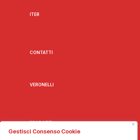
ITER
Strumenti attuativi
Struttura organizzativa
Struttura amministrativa
CONTATTI
Contattaci
Collabora con noi
VERONELLI
Biografia
Interviste
Il Pensiero
PRODOTTI
Gestisci Consenso Cookie
NEWS