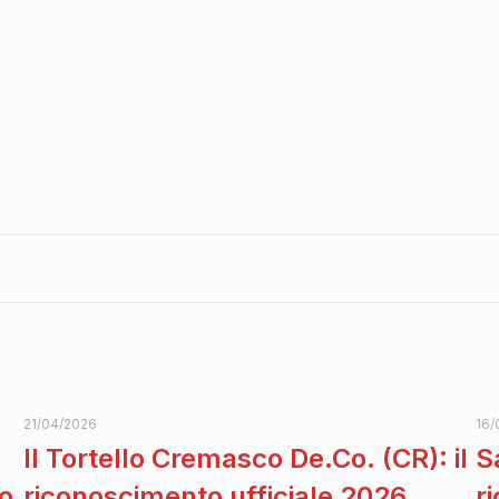
21/04/2026
16/
Il Tortello Cremasco De.Co. (CR): il
S
to
riconoscimento ufficiale 2026
r