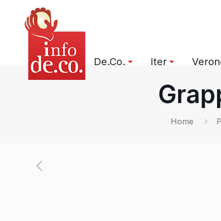
De.Co.
Iter
Verone
Grapp
Home
P