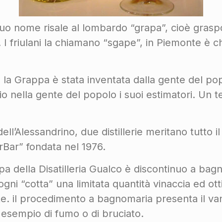
uo nome risale al lombardo “grapa”, cioè graspo
. I friulani la chiamano “sgape”, in Piemonte è 
a Grappa è stata inventata dalla gente del popol
rio nella gente del popolo i suoi estimatori. Un te
ll’Alessandrino, due distillerie meritano tutto il
BorBar” fondata nel 1976.
pa della Disatilleria Gualco è discontinuo a ba
ogni “cotta” una limitata quantità vinaccia ed ott
ate. il procedimento a bagnomaria presenta il v
 esempio di fumo o di bruciato.