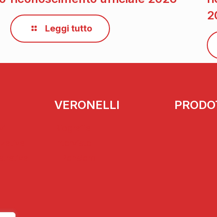
2
Leggi tutto
VERONELLI
PRODO
vi
Biografia
zzativa
Interviste
strativa
Il Pensiero