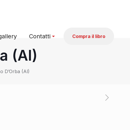
allery
Contatti
Compra il libro
a (Al)
no D’Orba (Al)