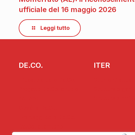
ufficiale del 16 maggio 2026
Leggi tutto
DE.CO.
ITER
L’ideatore delle De.Co.
Strumenti attuati
Progetto De.Co. e ruolo
Struttura organi
dell’Anci
Struttura ammini
Cos’è la De.Co.
I vantaggi della De.Co.
De.Co. e territorio