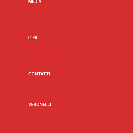
MEDIA
Fotogallery
Videogallery
Rassegna stampa
ITER
Strumenti attuativi
Struttura organizzativa
Struttura amministrativa
CONTATTI
Contattaci
Collabora con noi
VERONELLI
Biografia
Interviste
Il Pensiero