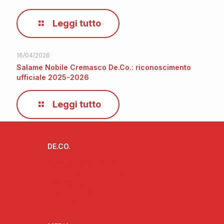
Leggi tutto
16/04/2026
Salame Nobile Cremasco De.Co.: riconoscimento
ufficiale 2025-2026
Leggi tutto
DE.CO.
L’ideatore delle De.Co.
Progetto De.Co. e ruolo dell’Anci
Cos’è la De.Co.
I vantaggi della De.Co.
De.Co. e territorio