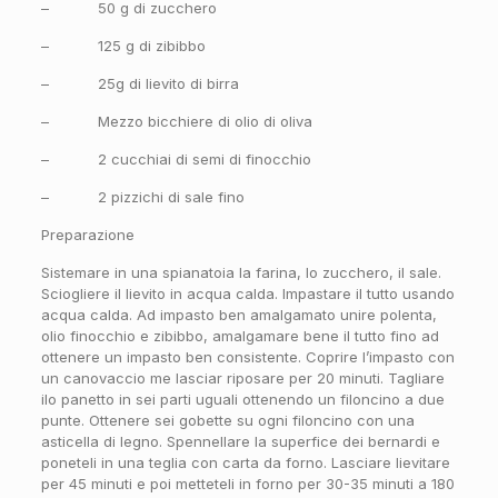
– 50 g di zucchero
– 125 g di zibibbo
– 25g di lievito di birra
– Mezzo bicchiere di olio di oliva
– 2 cucchiai di semi di finocchio
– 2 pizzichi di sale fino
Preparazione
Sistemare in una spianatoia la farina, lo zucchero, il sale.
Sciogliere il lievito in acqua calda. Impastare il tutto usando
acqua calda. Ad impasto ben amalgamato unire polenta,
olio finocchio e zibibbo, amalgamare bene il tutto fino ad
ottenere un impasto ben consistente. Coprire l’impasto con
un canovaccio me lasciar riposare per 20 minuti. Tagliare
ilo panetto in sei parti uguali ottenendo un filoncino a due
punte. Ottenere sei gobette su ogni filoncino con una
asticella di legno. Spennellare la superfice dei bernardi e
poneteli in una teglia con carta da forno. Lasciare lievitare
per 45 minuti e poi metteteli in forno per 30-35 minuti a 180