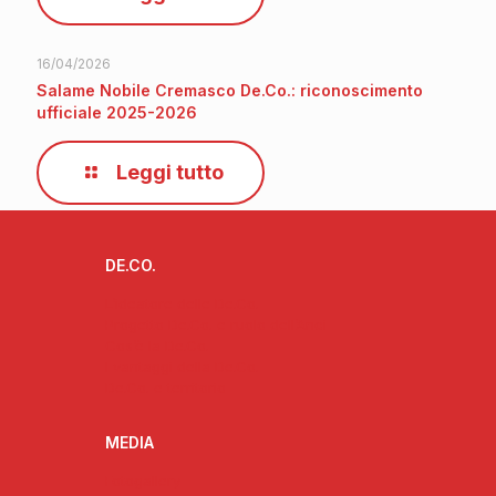
16/04/2026
Salame Nobile Cremasco De.Co.: riconoscimento
ufficiale 2025-2026
Leggi tutto
DE.CO.
L’ideatore delle De.Co.
Progetto De.Co. e ruolo dell’Anci
Cos’è la De.Co.
I vantaggi della De.Co.
De.Co. e territorio
MEDIA
Fotogallery