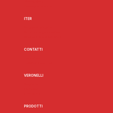
Videogallery
Rassegna stampa
ITER
Strumenti attuativi
Struttura organizzativa
Struttura amministrativa
CONTATTI
Contattaci
Collabora con noi
VERONELLI
Biografia
Interviste
Il Pensiero
PRODOTTI