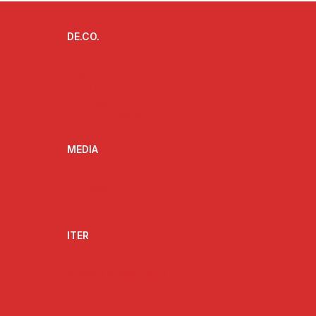
DE.CO.
L’ideatore delle De.Co.
Progetto De.Co. e ruolo dell’Anci
Cos’è la De.Co.
I vantaggi della De.Co.
De.Co. e territorio
MEDIA
Fotogallery
Videogallery
Rassegna stampa
ITER
Strumenti attuativi
Struttura organizzativa
Struttura amministrativa