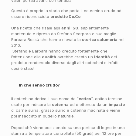
valori portati avanti con tenacia.
Questa è proprio la storia che porta il cotechino crudo ad
essere riconosciuto
prodotto De.Co
.
Una ricetta che risale agli
anni ’50
, sapientemente
mantenuta e ripresa da Stefano Scarparo e sua moglie
Barbara Bossù che hanno rilevato la
storica salumeria
nel
2010.
Stefano e Barbara hanno creduto fortemente che
l’attenzione alla
qualità
avrebbe creato un
identità
del
prodotto rendendolo diverso dagli altri cotechini e infatti
così è stato!
In che senso crudo?
Il cotechino deriva il suo nome da “
cotica
”, antico termine
usato per indicare la
cotenna
ed è ottenuto da un
impasto
di carne suina, grasso suino e cotenna macinata e viene
poi insaccato in budello naturale.
Dopodichè viene posizionato su una pertica di legno in una
stanza a temperatura controllata (50 gradi) per 12 ore per