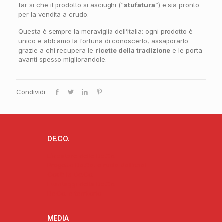
far si che il prodotto si asciughi (“
stufatura
”) e sia pronto
per la vendita a crudo.
Questa è sempre la meraviglia dell’Italia: ogni prodotto è
unico e abbiamo la fortuna di conoscerlo, assaporarlo
grazie a chi recupera le
ricette della tradizione
e le porta
avanti spesso migliorandole.
Condividi
DE.CO.
L’ideatore delle De.Co.
Progetto De.Co. e ruolo dell’Anci
Cos’è la De.Co.
I vantaggi della De.Co.
De.Co. e territorio
MEDIA