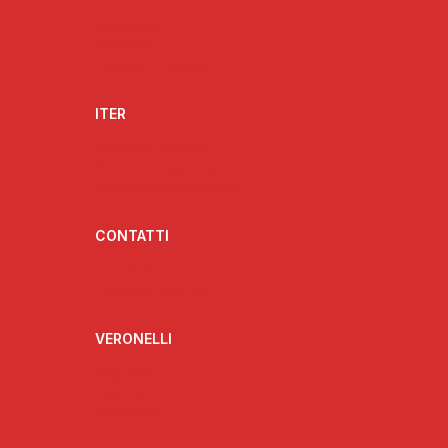
Fotogallery
Videogallery
Rassegna stampa
ITER
Strumenti attuativi
Struttura organizzativa
Struttura amministrativa
CONTATTI
Contattaci
Collabora con noi
VERONELLI
Biografia
Interviste
Il Pensiero